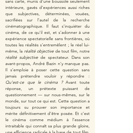
sans carte, munis d’une boussole seulement 
intérieure, gavés d’expériences aussi riches 
que subjectives, déterminées, vouées, 
sacrifiées sur l’autel de la recherche 
cinématographique. Il faut s’inquiéter du 
cinéma, de ce qu’il est, et s’adonner à une 
expérience spectatorielle sans frontières, où 
toutes les réalités s’entremêlent ; le réel lui-
même, la 
réalité objective
 de tout film, notre 
réalité subjective
 de spectateur. Dans son 
avant-propos, André Bazin n’y manque pas. 
Il s’emploie à poser cette question sans 
jamais prétendre vouloir y répondre : 
Qu’est-ce que le cinéma ?
 Avant toute 
réponse, un prétexte puissant de 
questionnement — sur nous-mêmes, sur le 
monde, sur tout ce qui est. Cette question a 
toujours su prouver son importance et 
mérite définitivement d’être posée. Et c’est 
le cinéma comme médium à l’essence 
intraitable qui connaît sa plus grande gloire, 
une efficience radicale à la base de tout film, 