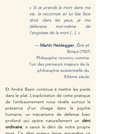
«
 Si je prends la mort dans ma 
vie, la reconnais et lui fais face 
droit dans les yeux, je me 
délivrerai moi-même de 
l'angoisse de la mort [...].
 »
— 
Martin Heidegger
, 
Être et 
Temps
 (1927)
Philosophe reconnu comme 
l’un des penseurs majeurs de la 
philosophie existentielle du 
XXème siècle.
Et André Bazin continue à mettre les pieds 
dans le plat. L’explicitation de cette pratique 
de l’embaumement nous révèle surtout la 
présence d'un clivage dans la psyché 
humaine, un mécanisme de défense bien 
profond qui opère naturellement un 
déni 
ordinaire
, à savoir le déni de notre propre 
mort. Ce déni majeur laisse apparaître ce 