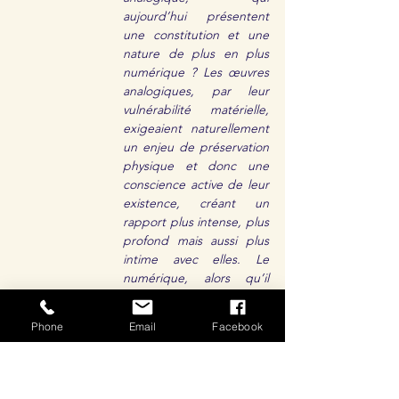
aujourd’hui présentent 
une constitution et une 
nature de plus en plus 
numérique ? Les œuvres 
analogiques, par leur 
vulnérabilité matérielle, 
exigeaient naturellement 
un enjeu de préservation 
physique et donc une 
conscience active de leur 
existence, créant un 
rapport plus intense, plus 
profond mais aussi plus 
intime avec elles. Le 
numérique, alors qu’il 
propose une persistance 
simulée en dehors du 
Phone
Email
Facebook
régime du réel, 
désincarne l’enjeu de 
préservation, minimise la 
préoccupation des 