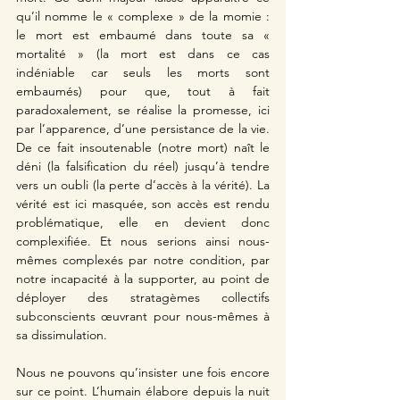
qu’il nomme le « complexe » de la momie : 
le mort est embaumé dans toute sa « 
mortalité » (la mort est dans ce cas 
indéniable car seuls les morts sont 
embaumés) pour que, tout à fait 
paradoxalement, se réalise la promesse, ici 
par l’apparence, d’une persistance de la vie. 
De ce fait insoutenable (notre mort) naît le 
déni (la falsification du réel) jusqu’à tendre 
vers un oubli (la perte d’accès à la vérité). La 
vérité est ici masquée, son accès est rendu 
problématique, elle en devient donc 
complexifiée. Et nous serions ainsi nous-
mêmes complexés par notre condition, par 
notre incapacité à la supporter, au point de 
déployer des stratagèmes collectifs 
subconscients œuvrant pour nous-mêmes à 
sa dissimulation. 
Nous ne pouvons qu’insister une fois encore 
sur ce point. L’humain élabore depuis la nuit 